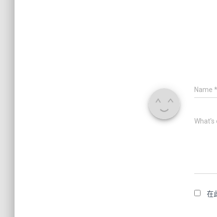
Name
What's 
在