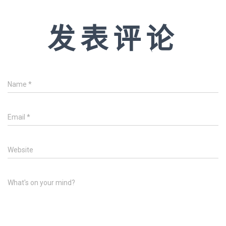
发表评论
Name
*
Email
*
Website
What's on your mind?