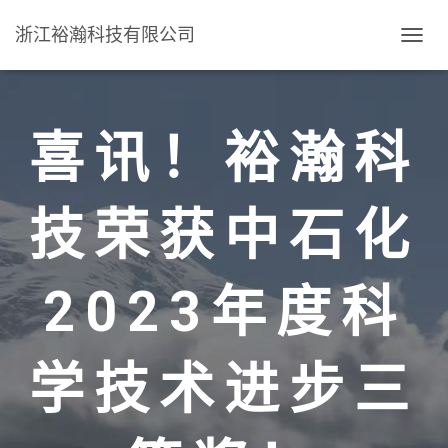
浙江裕瀚科技有限公司
T
O
G
G
L
喜讯！裕瀚科
E
N
A
V
技荣获中石化
I
G
A
T
2023年度科
I
O
N
学技术进步三